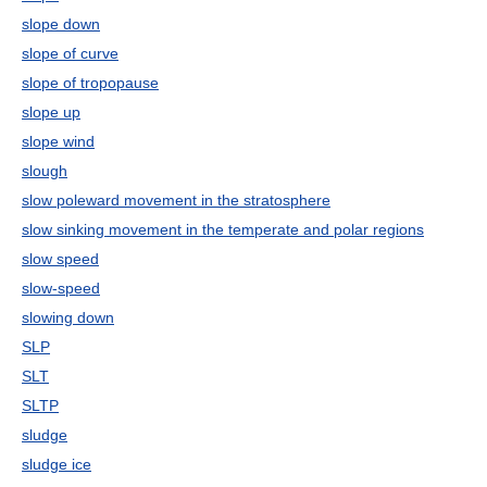
slope down
slope of curve
slope of tropopause
slope up
slope wind
slough
slow poleward movement in the stratosphere
slow sinking movement in the temperate and polar regions
slow speed
slow-speed
slowing down
SLP
SLT
SLTP
sludge
sludge ice