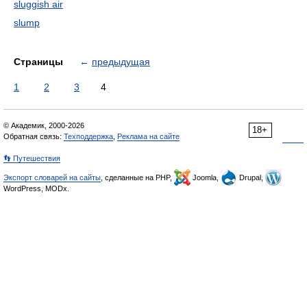
sluggish air
slump
Страницы
←
предыдущая
1
2
3
4
© Академик, 2000-2026
18+
Обратная связь:
Техподдержка
,
Реклама на сайте
👣 Путешествия
Экспорт словарей на сайты
, сделанные на PHP,
Joomla,
Drupal,
WordPress, MODx.